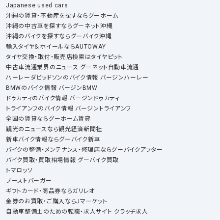
Japanese used cars
沖縄の賃貸・不動産を探すならグーホーム
沖縄の中古車を探すならグーネット沖縄
沖縄のバイクを探すならグーバイク沖縄
輸入タイヤ＆ホイールならAUTOWAY
タイヤ交換・取付・販売店検索はタイヤピット
中古車流通業界のニュース グーネット自動車流通
ハーレーダビッドソンのバイク情報 バージンハーレー
BMWのバイク情報 バージンBMW
ドゥカティのバイク情報 バージンドゥカティ
トライアンフのバイク情報 バージントライアンフ
全国の賃貸ならグーホーム賃貸
観光のニュースなら観光経済新聞社
新車バイク情報ならグーバイク新車
バイクの整備・メンテナンス・修理店ならグーバイクアフター
バイク買取・買取相場情報 グーバイク買取
トマロッソ
ブーストバーガー
ギフトカード・商品券ならガリレオ
金券のお買取・ご購入ならJマーケット
自動車整備士のための転職・求人サイト クラッチ求人