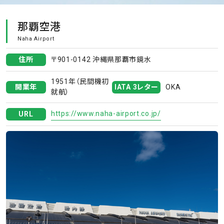
那覇空港
Naha Airport
住所
〒901-0142 沖縄県那覇市鏡水
1951年（民間機初
開業年
IATA 3レター
OKA
就航）
https://www.naha-airport.co.jp/
URL